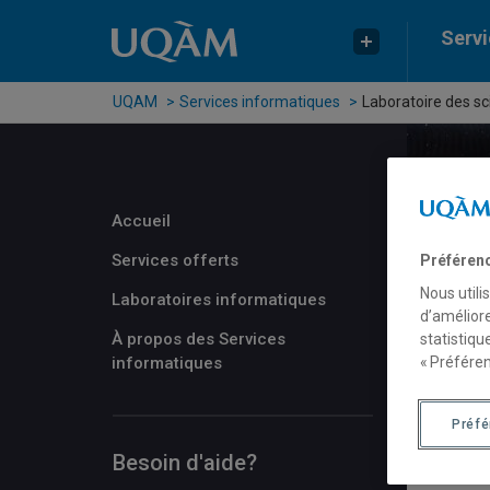
Passer au contenu
Accéder au menu principal
Accéder à la recherche
Servi
UQAM
Services informatiques
Laboratoire des s
Accueil
Services offerts
Préféren
Nous utili
Laboratoires informatiques
d’améliore
À propos des Services
statistiqu
« Préféren
informatiques
Préf
Besoin d'aide?