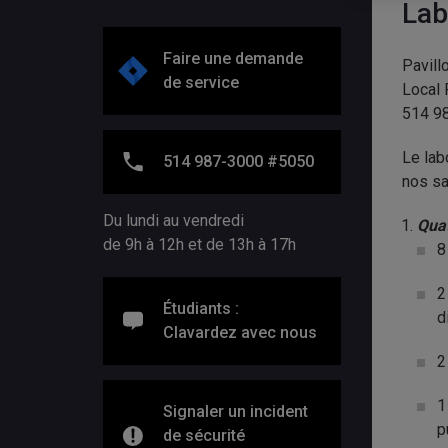
Lab
Faire une demande
Pavill
de service
Local
514 9
Le lab
514 987-3000 #5050
nos sa
Du lundi au vendredi
Quat
de 9h à 12h et de 13h à 17h
8
2
Étudiants :
d
Clavardez avec nous
2
1
Signaler un incident
p
de sécurité