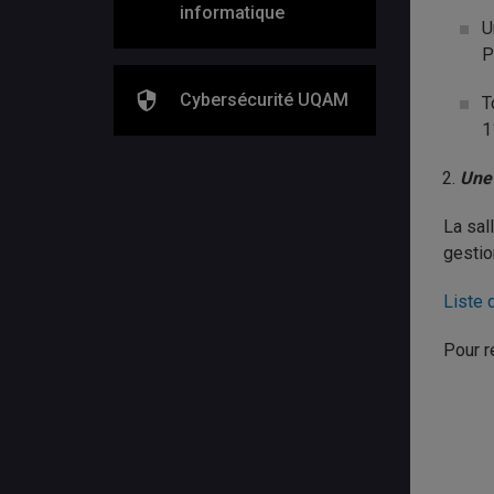
informatique
U
P
Cybersécurité UQAM
T
1
Une
La sal
gestio
Liste 
Pour r