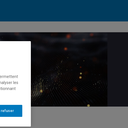
permettent
nalyser les
ctionnant
 refuser