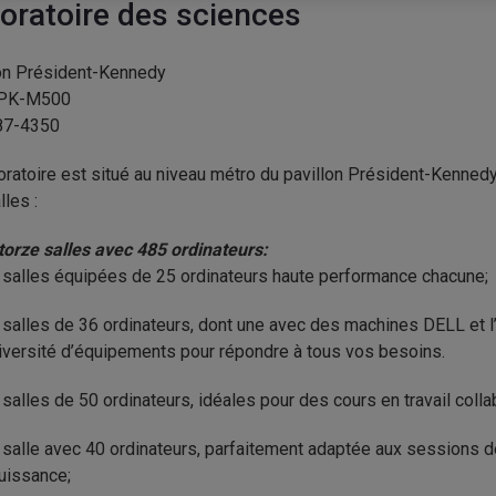
oratoire des sciences
on Président-Kennedy
 PK-M500
87-4350
oratoire est situé au niveau métro du pavillon Président-Kenned
lles
:
orze salles avec 485 ordinateurs:
 salles
équipées de
25 ordinateurs
haute performance
chacune;
 salles de 36 ordinateurs
, dont une avec des machines
DELL
et 
iversité d’équipements pour répondre à tous vos besoins.
 salles de 50 ordinateurs
, idéales pour des cours en travail col
 salle avec 40 ordinateurs
, parfaitement adaptée aux sessions d
uissance
;