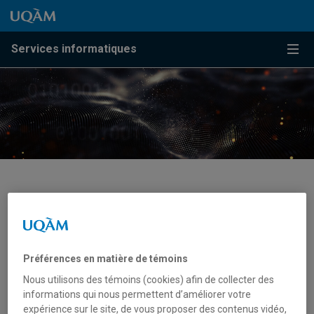
Passer au contenu
Accéder au menu principal
Accéder à la recherche
Passer au contenu
Accéder au menu principal
Services informatiques
Menu
Séminaires informatiques
POUR
ÉTUDIANTS
AUTRES
PERSONNEL
Préférences en matière de témoins
Nous utilisons des témoins (cookies) afin de collecter des
Offre des activités de formation à toute la
informations qui nous permettent d’améliorer votre
communauté de l'UQAM dans les domaines suivants :
expérience sur le site, de vous proposer des contenus vidéo,