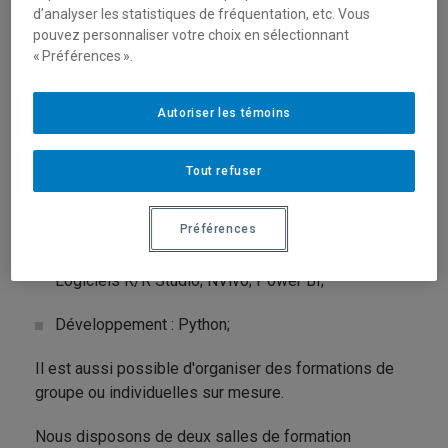
d’analyser les statistiques de fréquentation, etc. Vous
Bureautique : Microsoft Word; Microsoft Excel;
pouvez personnaliser votre choix en sélectionnant
Powerpoint; Microsoft Project; Acrobat;
« Préférences ».
Bases de données : Filemaker Pro;
Autoriser les témoins
Infographie : Adobe Illustrator; InDesign;
Photoshop;
Tout refuser
Web, Internet et applications : WordPress;
Préférences
Statistiques et analyses qualitatives : SPSS;
Logiciels R/R Studio; NVivo; Power BI;
Développement : Python;
Il est aussi possible d'organiser des formations de
groupe ou individuelles sur mesure.
Nous disposons de deux salles de formation