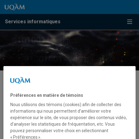
Passer au contenu
Accéder au menu principal
Accéder à la recherche
Passer au contenu
Accéder au menu principal
Services informatiques
Menu
Préférences en matière de témoins
Nous utilisons des témoins (cookies) afin de collecter des
informations qui nous permettent d’améliorer votre
expérience sur le site, de vous proposer des contenus vidéo,
d’analyser les statistiques de fréquentation, etc. Vous
pouvez personnaliser votre choix en sélectionnant
« Préférences ».