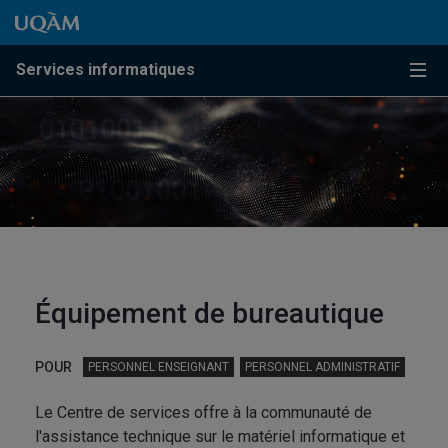
Passer au contenu
Accéder au menu principal
Accéder à la recherche
Passer au contenu
Accéder au menu principal
Services informatiques
Menu
Équipement de bureautique
POUR
PERSONNEL ENSEIGNANT
PERSONNEL ADMINISTRATIF
Le Centre de services offre à la communauté de
l'assistance technique sur le matériel informatique et