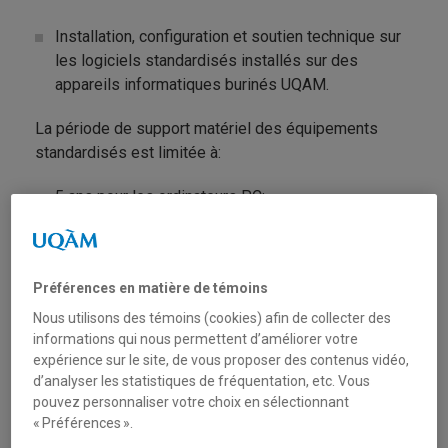
Installation, configuration et soutien technique sur
les logiciels standardisés installés sur des
appareils informatiques burinés UQAM.
La période de support matériel des équipements
standardisés est limitée à:
5 ans pour les ordinateurs PC;
la durée de la garantie du fabricant pour les
moniteurs;
Préférences en matière de témoins
5 ans pour les ordinateurs Apple munis de la
Nous utilisons des témoins (cookies) afin de collecter des
garantie AppleCare.
informations qui nous permettent d’améliorer votre
expérience sur le site, de vous proposer des contenus vidéo,
Note: pour bénéficier du support matériel offert par le
d’analyser les statistiques de fréquentation, etc. Vous
Centre de services, les appareils Apple doivent être
pouvez personnaliser votre choix en sélectionnant
couverts par la garantie prolongée AppleCare.
« Préférences ».