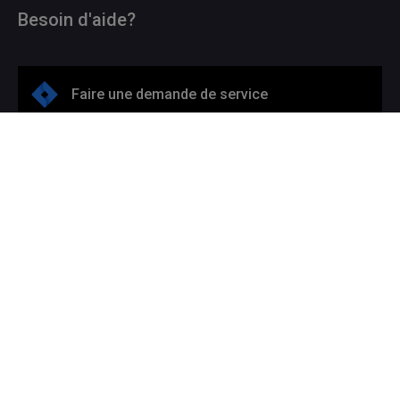
Besoin d'aide?
Faire une demande de service
514 987-3000 #5050
Du lundi au vendredi
de 9h à 12h et de 13h à 17h
Étudiants :
Clavardez avec nous
Signaler un incident de sécurité