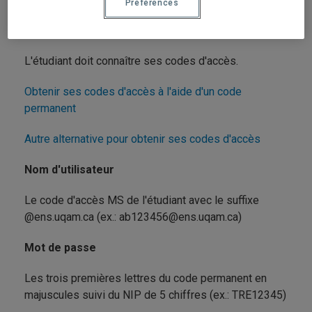
Détails du contact ».
Préférences
Pour se connecter:
L'étudiant doit connaître ses codes d'accès.
Obtenir ses codes d'accès à l'aide d'un code
permanent
Autre alternative pour obtenir ses codes d'accès
Nom d'utilisateur
Le code d'accès MS de l'étudiant avec le suffixe
@ens.uqam.ca (ex.: ab123456@ens.uqam.ca)
Mot de passe
Les trois premières lettres du code permanent en
majuscules suivi du NIP de 5 chiffres (ex.: TRE12345)