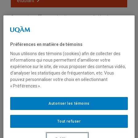
étudiant
Ce service offre aux étudiants et aux diplômés une
boîte courriel
dotée d'une adresse se terminant par
@courrier.uqam.ca.
Préférences en matière de témoins
La boîte courriel est activée automatiquement dans
les 48 heures suivant l'inscription à au moins un
Nous utilisons des témoins (cookies) afin de collecter des
cours.
informations qui nous permettent d’améliorer votre
expérience sur le site, de vous proposer des contenus vidéo,
d’analyser les statistiques de fréquentation, etc. Vous
L'adresse courriel a la forme
pouvez personnaliser votre choix en sélectionnant
nom.prénom@courrier.uqam.ca et pourrait comporter
« Préférences ».
un suffixe numérique, par exemple :
nom.prénom.2@courrier.uqam.ca.
Autoriser les témoins
Pour la connaître, l'étudiant peut se connecter à
Office
365
, cliquer sur son nom dans le coin supérieur droit,
Tout refuser
cliquer sur « Mon compte », puis visiter la section «
Informations personnelles » et regarder sous «