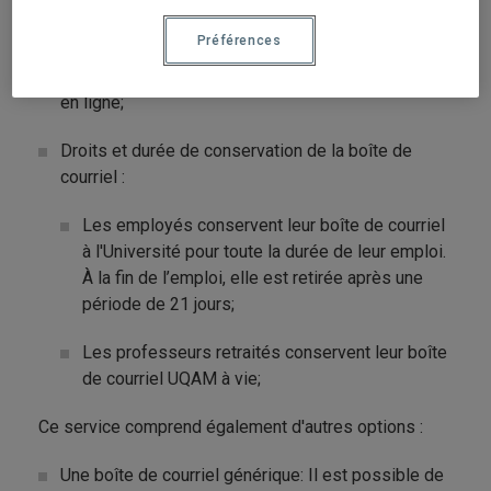
Taille maximale des messages reçus ou envoyés
Préférences
25 Mo. Pour dépasser ce maximum, il est possible
d'utiliser OneDrive inclus dans la suite Office 365
en ligne;
Droits et durée de conservation de la boîte de
courriel :
Les employés conservent leur boîte de courriel
à l'Université pour toute la durée de leur emploi.
À la fin de l’emploi, elle est retirée après une
période de 21 jours;
Les professeurs retraités conservent leur boîte
de courriel UQAM à vie;
Ce service comprend également d'autres options :
Une boîte de courriel générique: Il est possible de