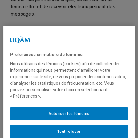
transmettre et de recevoir électroniquement des
messages.
Le service de courriel inclut :
Une adresse de courriel « nom.prenom@uqam.ca »;
Une boîte de courriel sur le service Office 365;
Préférences en matière de témoins
Nous utilisons des témoins (cookies) afin de collecter des
Un calendrier ou agenda;
informations qui nous permettent d’améliorer votre
expérience sur le site, de vous proposer des contenus vidéo,
Une liste de contacts;
d’analyser les statistiques de fréquentation, etc. Vous
pouvez personnaliser votre choix en sélectionnant
La publication des coordonnées (nom, prénom,
« Préférences ».
unités administratives et adresse courriel) dans le
carnet d'adresse Outlook en fonction des données
Autoriser les témoins
provenant des Ressources humaines;
Taille de la boite de courriels : 100 Go;
Tout refuser